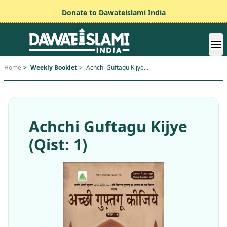
Donate to Dawateislami India
Home
>
Weekly Booklet
>
Achchi Guftagu Kijye...
Achchi Guftagu Kijye
(Qist: 1)